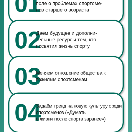
Мария Киселёва
Екатерина Галкина
Трёхкратная чемпионка Олимпий-ских
Двукратная чемпионка Евр
игр, трёхкратная чемпионка мира,
и двукратный бронзовый пр
девятикратная чемпионка Европы по
Чемпионатов мира
синхронному плаванию, Вице-
по кёрлингу, Вице-президен
президент Федерации синхронного
Федерации кёрлинга Росси
плавания России
ПРОГРАММЫ
ФОНДА
01
Дополнительная