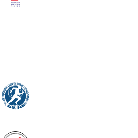
Федерация
кёрлинга России
Группа компаний
PHILIN PHILGOOD
Ассоциация
спортивных
психологов