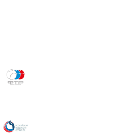
федерация
баскетбола
Футбольная
национальная лига
Федерация
тенниса России