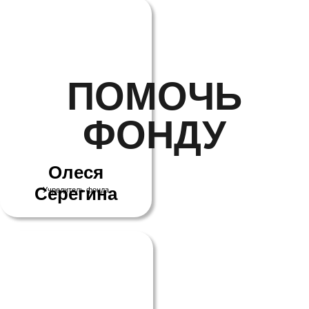
Олеся
Серегина
Учредитель фонда
ВСЕ НОВОСТИ