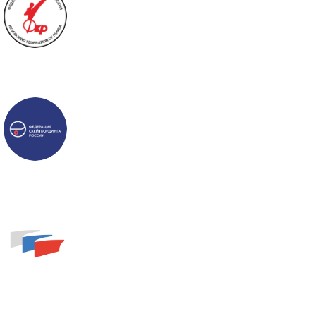
Федерация
кикбоксинга России
Федерация
скейтбординга
России
Федерация
гребного спорта