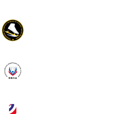
Федерация
сёрфинга России
Федерация
фигурного катания
Москвы
Всероссийская
федерация легкой
атлетики