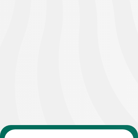
О
ФОНДЕ
УЧРЕДИТЕЛЬ ФОНДА
Олеся Серегина
«Мы с командой провели исследование и выяснили,
что
в нашей стране не существует
системной
поддержки спортсменов, закончивших карьеру.
А
ведь помощь нужна