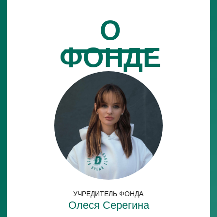
не только возрастным ветеранам спорта, но
и молодым, тем,
кто не знает,
как жить дальше
после ухода из спорта высших достижений.
Это огромный пласт людей, которые трудились на
износ, боролись за честь нашей Родины на
соревнованиях, стояли на пьедесталах и брали
трофеи.
Но далеко не у всех жизнь после
складывалась хорошо и позитивно.
Я сама, как
человек из профессионального спорта, прекрасно
осознаю эту проблему»
01
Говорим в общественном
поле о проблемах спортсме-
нов старшего возраста
02
Даём будущее и дополни-
тельные ресурсы тем, кто
посвятил жизнь спорту
03
Меняем отношение общества к